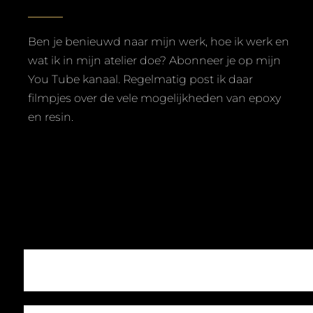
Ben je benieuwd naar mijn werk, hoe ik werk en
wat ik in mijn atelier doe? Abonneer je op mijn
You Tube kanaal. Regelmatig post ik daar
filmpjes over de vele mogelijkheden van epoxy
en resin.