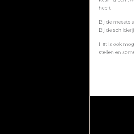
heeft.
Bij de meeste s
Bij de schilder
Het is ook moge
stellen en som