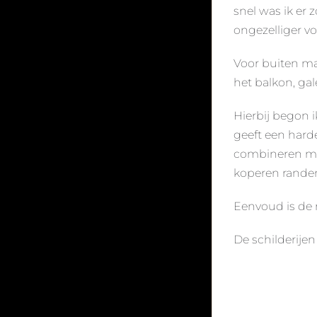
snel was ik er 
ongezelliger v
Voor buiten maa
het balkon, gale
Hierbij begon i
geeft een hard
combineren met 
koperen randen 
Eenvoud is de 
De schilderije
AFMETINGE