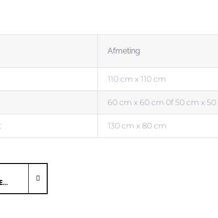
LDERIJEN
Afmeting
110 cm x 110 cm
60 cm x 60 cm 0f 50 cm x 5
t
130 cm x 80 cm
IE…