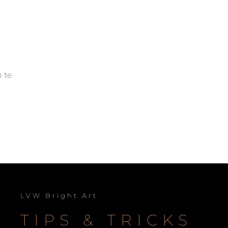
 te
LVW Bright Art
TIPS & TRICKS