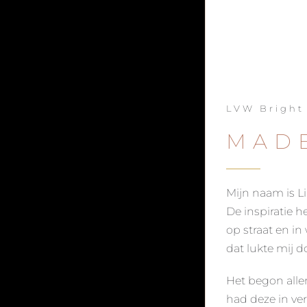
LVW Bright
MADE
Mijn naam is Li
De inspiratie he
op straat en in
dat lukte mij d
Het begon allem
had deze in ve