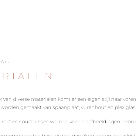
 Art
ERIALEN
 van diverse materialen komt er een eigen stijl naar voren
n worden gemaakt van spaanplaat, vurenhout en plexiglas
n verf en spuitbussen worden voor de afbeeldingen gebrui
wee componenten hars die een geweldig hoogglans effect