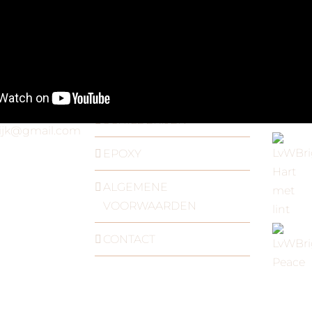
MEER INFORMATIE
Recent 
HOME
5 41
SCHILDERIJEN
wijk@gmail.com
EPOXY
ALGEMENE
VOORWAARDEN
CONTACT