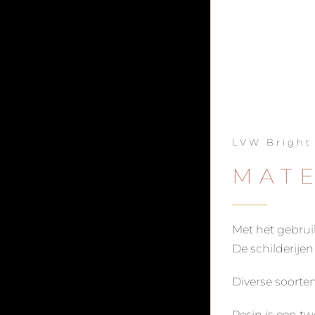
LVW Bright
MAT
Met het gebruik
De schilderije
Diverse soorte
Resin is een t