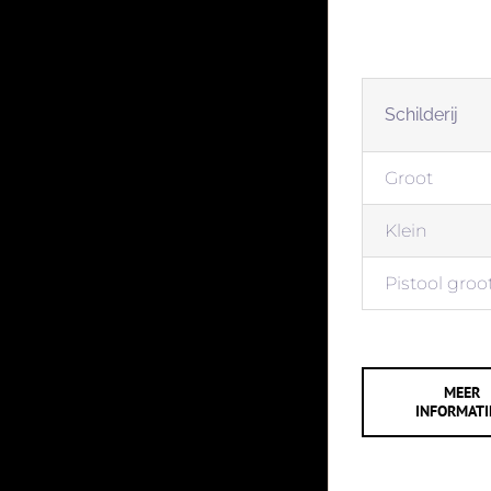
SCHI
Schilderij
Groot
Klein
Pistool groo
MEER
INFORMAT