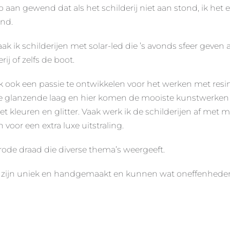
zo aan gewend dat als het schilderij niet aan stond, ik het 
ond.
k ik schilderijen met solar-led die ’s avonds sfeer geven 
rij of zelfs de boot.
k ook een passie te ontwikkelen voor het werken met resin
e glanzende laag en hier komen de mooiste kunstwerken ui
kleuren en glitter. Vaak werk ik de schilderijen af met m
voor een extra luxe uitstraling.
rode draad die diverse thema’s weergeeft.
n zijn uniek en handgemaakt en kunnen wat oneffenheden
N