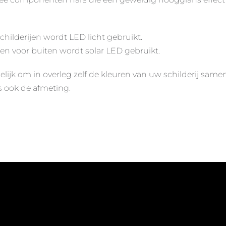
childerijen wordt LED licht gebruikt.
ijen voor buiten wordt solar LED gebruikt.
lijk om in overleg zelf de kleuren van uw schilderij samen
s ook de afmeting.