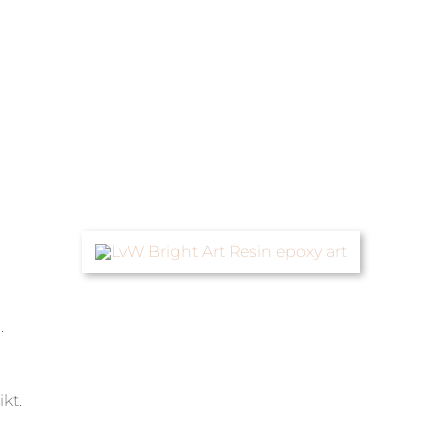
.
.
kt.