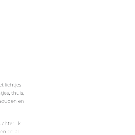
 lichtjes.
tjes, thuis,
n houden en
chter. Ik
en en al