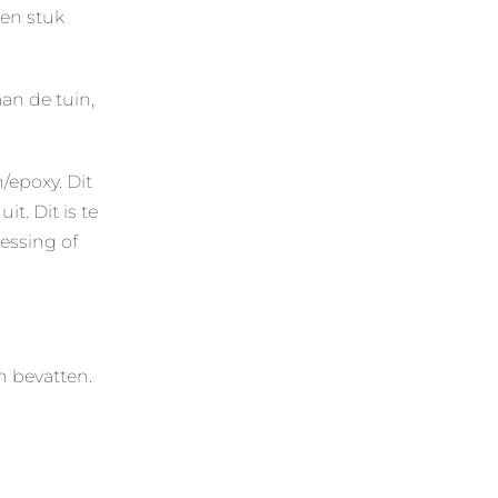
een stuk
aan de tuin,
/epoxy. Dit
t. Dit is te
essing of
 bevatten.